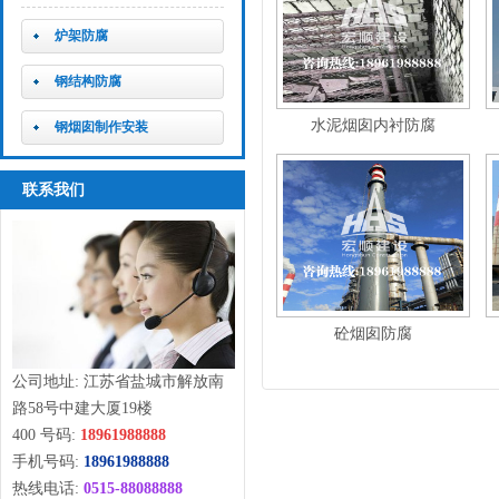
炉架防腐
钢结构防腐
水泥烟囱内衬防腐
钢烟囱制作安装
联系我们
砼烟囱防腐
公司地址: 江苏省盐城市解放南
路58号中建大厦19楼
400 号码:
18961988888
手机号码:
18961988888
热线电话:
0515-88088888