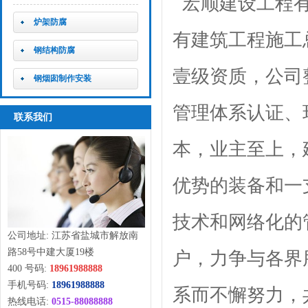
宏顺建设工程有
炉架防腐
有建筑工程施工
钢结构防腐
壹级资质，公司
钢烟囱制作安装
管理体系认证、
联系我们
本，业主至上，
优势的装备和一
技术和网络化的
公司地址: 江苏省盐城市解放南
路58号中建大厦19楼
户，力争与各界
400 号码:
18961988888
手机号码:
18961988888
系而不懈努力，
热线电话:
0515-88088888