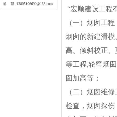
邮 箱:
13805106690@163.com
“宏顺建设工程
（一）烟囱工程
烟囱的新建滑模
高、倾斜校正、
等工程,轮窑烟
囱加高等；
（二）烟囱维修
检查，烟囱探伤