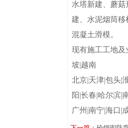
水塔新建、蘑菇
建、水泥烟筒移
混凝土滑模。
现有施工工地及业
坡|越南
北京|天津|包头|
阳|长春|哈尔滨|南
广州|南宁|海口|
下一篇：
砼烟囱防