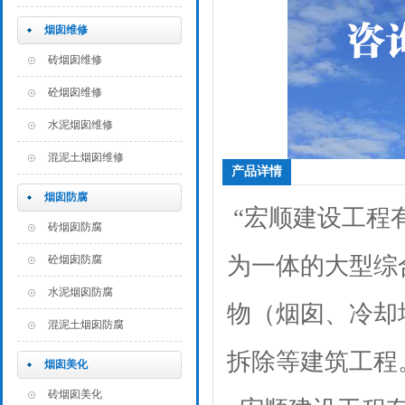
烟囱维修
砖烟囱维修
砼烟囱维修
水泥烟囱维修
混泥土烟囱维修
产品详情
烟囱防腐
“宏顺建设工程
砖烟囱防腐
为一体的大型综
砼烟囱防腐
水泥烟囱防腐
物（烟囱、冷却
混泥土烟囱防腐
拆除等建筑工程
烟囱美化
砖烟囱美化