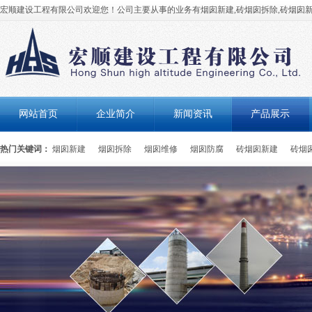
宏顺建设工程有限公司欢迎您！公司主要从事的业务有烟囱新建,砖烟囱拆除,砖烟囱新
网站首页
企业简介
新闻资讯
产品展示
热门关键词：
烟囱新建
烟囱拆除
烟囱维修
烟囱防腐
砖烟囱新建
砖烟