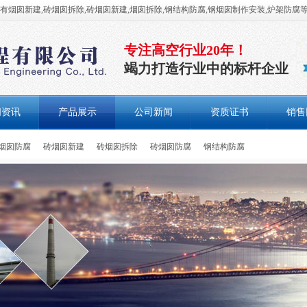
烟囱新建,砖烟囱拆除,砖烟囱新建,烟囱拆除,钢结构防腐,钢烟囱制作安装,炉架防腐
专注高空行业20年！
竭力打造行业中的标杆企业
闻资讯
产品展示
公司新闻
资质证书
销售
烟囱防腐
砖烟囱新建
砖烟囱拆除
砖烟囱防腐
钢结构防腐