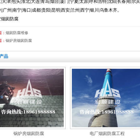
|天津|包头|淮北|大连|青岛|烟台|厦门|宁夏|太原|呼和浩特|沈阳|长春|哈尔滨|
||广州|南宁|海口|成都|贵阳|昆明|西安|兰州|西宁|银川|乌鲁木齐。
空烟囱防腐
篇：
烟囱防腐维修
篇：
锅炉房烟囱防腐
产品
锅炉房烟囱防腐
电厂烟囱防腐工程