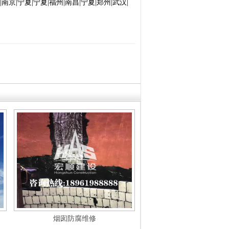
南京|宁夏|宁夏|福州|南昌|宁夏|郑州|武汉|
烟囱防腐维修