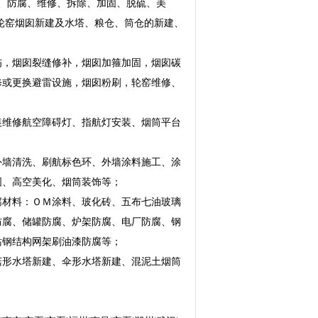
模、防腐、维修、拆除、加固、脱硫、美
轮窑烟囱新建及水塔、粮仓、筒仓的新建、
伤，烟囱裂缝修补，烟囱加箍加固，烟囱碳
修或更换避雷设施，烟囱粉刷，轮窑维修、
装维修航空障碍灯、指航灯安装、烟筒平台
外墙清洗、刷航标色环、外墙涂料施工、涂
画图、高空美化、烟筒装饰等；
腐材料：ＯＭ涂料、玻化砖、五布七油玻璃
防腐、储罐防腐、炉架防腐、电厂防腐、钢
站钢结构网架刷油漆防腐等；
菇形水塔新建、伞形水塔新建、混泥土烟筒
。