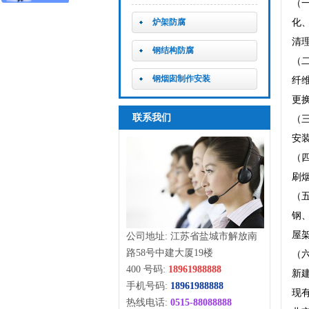
（
炉架防腐
化
清
钢结构防腐
（
钢烟囱制作安装
纤
更
联系我们
（
安
（
刷
（
钢
屋
公司地址: 江苏省盐城市解放南
路58号中建大厦19楼
（
400 号码:
18961988888
新
手机号码:
18961988888
现有
热线电话:
0515-88088888