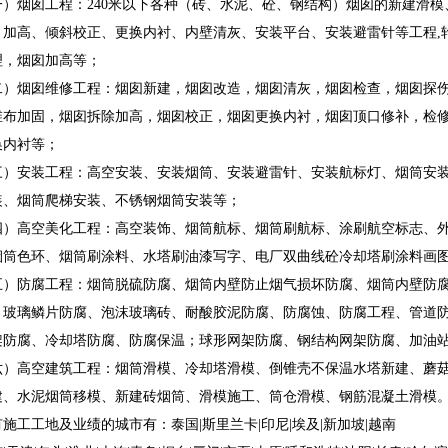
一）烟囱工程：240米以下各种（砖、水泥、砼、钢结构）烟囱的新建滑
、加高、倾斜校正、更换内衬、内壁清灰、安装平台、安装避雷针等工程,
理，烟囱加高等；
二）烟囱维修工程：烟囱新建，烟囱改造，烟囱清灰，烟囱检查，烟囱探
维布加固，烟囱拆除加高，烟囱校正，烟囱更换内衬，烟囱顶口修补，检
换内衬等；
三）安装工程：高空安装、安装烟筒、安装避雷针、安装航标灯、烟筒安
装、烟筒爬梯安装、不锈钢烟筒安装等；
四）高空美化工程：高空装饰、烟筒航标、烟筒刷航标、涂刷航空标志、
烟筒色环、烟筒刷涂料、水塔刷油漆写字、电厂双曲线砼冷却塔刷涂料
五）防腐工程：烟筒脱硫防腐、烟筒内壁防止烟气损坏防腐、烟筒内壁防
、玻璃鳞片防腐、泡沫玻璃砖、耐酸胶泥防腐、防腐蚀、防腐工程、管道
架防腐、冷却塔防腐、防腐保温；球形网架防腐、钢结构网架防腐、加油
六）高空建筑工程：烟筒滑模、冷却塔滑模、倒锥壳不保温水塔新建、蘑
建、水泥烟筒移模、新建砖烟筒、滑模施工、筒仓滑模、钢筋混凝土滑模
施工工地及业绩的城市有：泰国|斯里兰卡|印尼|埃及|新加坡|越南