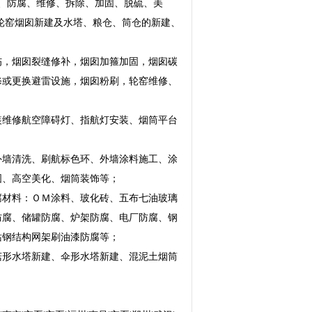
模、防腐、维修、拆除、加固、脱硫、美
轮窑烟囱新建及水塔、粮仓、筒仓的新建、
伤，烟囱裂缝修补，烟囱加箍加固，烟囱碳
修或更换避雷设施，烟囱粉刷，轮窑维修、
装维修航空障碍灯、指航灯安装、烟筒平台
外墙清洗、刷航标色环、外墙涂料施工、涂
画图、高空美化、烟筒装饰等；
腐材料：ＯＭ涂料、玻化砖、五布七油玻璃
防腐、储罐防腐、炉架防腐、电厂防腐、钢
站钢结构网架刷油漆防腐等；
菇形水塔新建、伞形水塔新建、混泥土烟筒
。