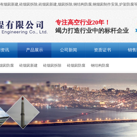
烟囱新建,砖烟囱拆除,砖烟囱新建,烟囱拆除,钢结构防腐,钢烟囱制作安装,炉架防腐
专注高空行业20年！
竭力打造行业中的标杆企业
闻资讯
产品展示
公司新闻
资质证书
销售
烟囱防腐
砖烟囱新建
砖烟囱拆除
砖烟囱防腐
钢结构防腐