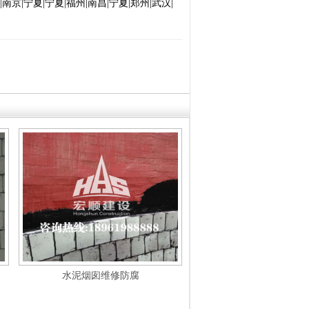
南京|宁夏|宁夏|福州|南昌|宁夏|郑州|武汉|
水泥烟囱维修防腐