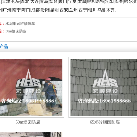
|天津|包头|淮北|大连|青岛|烟台|厦门|宁夏|太原|呼和浩特|沈阳|长春|哈尔滨|
||广州|南宁|海口|成都|贵阳|昆明|西安|兰州|西宁|银川|乌鲁木齐。
篇：
水泥烟囱维修防腐
篇：
50m烟囱防腐
产品
50m烟囱防腐
65米砖烟囱防腐