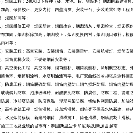
一）烟囱工程：240米以下各种（砖、水泥、砼、钢结构）烟囱的新建滑
、加高、倾斜校正、更换内衬、内壁清灰、安装平台、安装避雷针等工程,
理，烟囱加高等；
二）烟囱维修工程：烟囱新建，烟囱改造，烟囱清灰，烟囱检查，烟囱探
维布加固，烟囱拆除加高，烟囱校正，烟囱更换内衬，烟囱顶口修补，检
换内衬等；
三）安装工程：高空安装、安装烟筒、安装避雷针、安装航标灯、烟筒安
装、烟筒爬梯安装、不锈钢烟筒安装等；
四）高空美化工程：高空装饰、烟筒航标、烟筒刷航标、涂刷航空标志、
烟筒色环、烟筒刷涂料、水塔刷油漆写字、电厂双曲线砼冷却塔刷涂料
五）防腐工程：烟筒脱硫防腐、烟筒内壁防止烟气损坏防腐、烟筒内壁防
、玻璃鳞片防腐、泡沫玻璃砖、耐酸胶泥防腐、防腐蚀、防腐工程、管道
架防腐、冷却塔防腐、防腐保温；球形网架防腐、钢结构网架防腐、加油
六）高空建筑工程：烟筒滑模、冷却塔滑模、倒锥壳不保温水塔新建、蘑
建、水泥烟筒移模、新建砖烟筒、滑模施工、筒仓滑模、钢筋混凝土滑模
施工工地及业绩的城市有：泰国|斯里兰卡|印尼|埃及|新加坡|越南