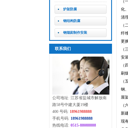
（
炉架防腐
化
清
钢结构防腐
（
钢烟囱制作安装
纤
更
联系我们
（
安
（
刷
（
钢
屋
公司地址: 江苏省盐城市解放南
路58号中建大厦19楼
（
400 号码:
18961988888
新
手机号码:
18961988888
现有
热线电话:
0515-88088888