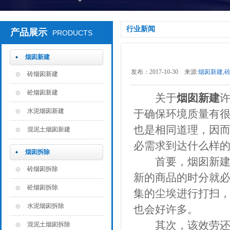
行业新闻
产品展示
PRODUCTS
烟囱新建
发布：2017-10-30 来源:
烟囱新建,
砖烟囱新建
架防腐==
砼烟囱新建
关于
烟囱新建
水泥烟囱新建
于确保环境质量有
也是相同道理，因
混泥土烟囱新建
必需求到达什么样
烟囱拆除
首要，烟囱新建作
砖烟囱拆除
新的商品的时分就
砼烟囱拆除
集的尘埃进行打扫
水泥烟囱拆除
也会好许多。
其次，该效劳还必
混泥土烟囱拆除