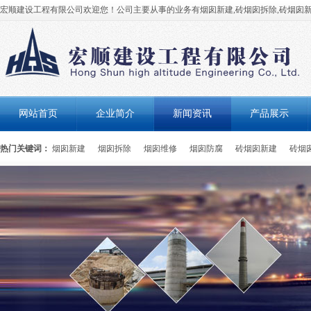
宏顺建设工程有限公司欢迎您！公司主要从事的业务有烟囱新建,砖烟囱拆除,砖烟囱新
网站首页
企业简介
新闻资讯
产品展示
热门关键词：
烟囱新建
烟囱拆除
烟囱维修
烟囱防腐
砖烟囱新建
砖烟