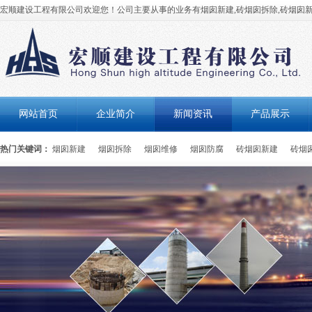
宏顺建设工程有限公司欢迎您！公司主要从事的业务有烟囱新建,砖烟囱拆除,砖烟囱新
网站首页
企业简介
新闻资讯
产品展示
热门关键词：
烟囱新建
烟囱拆除
烟囱维修
烟囱防腐
砖烟囱新建
砖烟