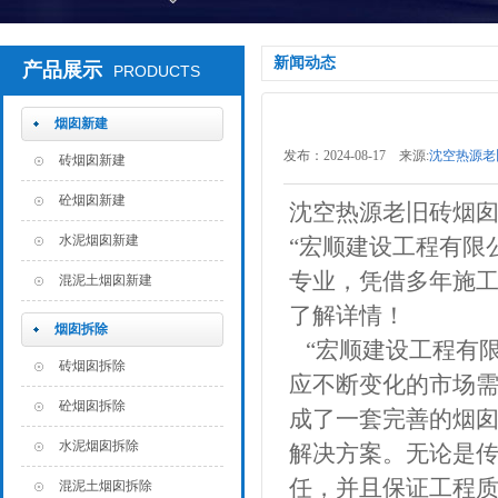
新闻动态
产品展示
PRODUCTS
烟囱新建
发布：2024-08-17 来源:
沈空热源老
砖烟囱新建
砼烟囱新建
沈空热源老旧砖烟囱
水泥烟囱新建
“宏顺建设工程有限
专业，凭借多年施
混泥土烟囱新建
了解详情！
烟囱拆除
“宏顺建设工程有限
砖烟囱拆除
应不断变化的市场
砼烟囱拆除
成了一套完善的烟
水泥烟囱拆除
解决方案。无论是
任，并且保证工程
混泥土烟囱拆除