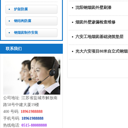
沈阳钢烟囱外壁刷漆
炉架防腐
钢结构防腐
烟囱外壁渗漏检查维修
钢烟囱制作安装
六安工地烟囱基础浇筑垫层
联系我们
光大六安项目80米自立式钢
公司地址: 江苏省盐城市解放南
路58号中建大厦19楼
400 号码:
18961988888
手机号码:
18961988888
热线电话:
0515-88088888