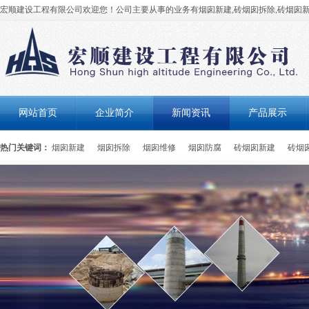
宏顺建设工程有限公司欢迎您！公司主要从事的业务有烟囱新建,砖烟囱拆除,砖烟囱新
网站首页
企业简介
新闻资讯
产品展示
热门关键词：
烟囱新建
烟囱拆除
烟囱维修
烟囱防腐
砖烟囱新建
砖烟