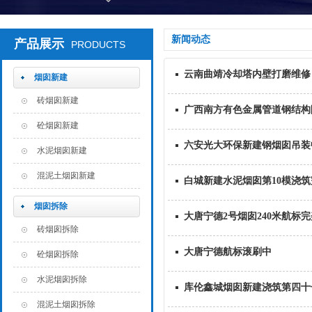
新闻动态
产品展示
PRODUCTS
云南曲靖冷却塔内壁打磨维修
烟囱新建
砖烟囱新建
广西南方有色金属管道钢结构
砼烟囱新建
六安光大环保新建钢烟囱吊装
水泥烟囱新建
混泥土烟囱新建
白城新建水泥烟囱第10模浇筑
烟囱拆除
大唐宁德2号烟囱240米航标
砖烟囱拆除
大唐宁德航标滚刷中
砼烟囱拆除
水泥烟囱拆除
库伦鑫城烟囱新建浇筑第四十
混泥土烟囱拆除