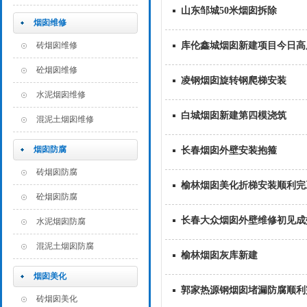
山东邹城50米烟囱拆除
烟囱维修
砖烟囱维修
库伦鑫城烟囱新建项目今日高度7
砼烟囱维修
凌钢烟囱旋转钢爬梯安装
水泥烟囱维修
白城烟囱新建第四模浇筑
混泥土烟囱维修
烟囱防腐
长春烟囱外壁安装抱箍
砖烟囱防腐
榆林烟囱美化折梯安装顺利完
砼烟囱防腐
长春大众烟囱外壁维修初见成
水泥烟囱防腐
混泥土烟囱防腐
榆林烟囱灰库新建
烟囱美化
郭家热源钢烟囱堵漏防腐顺利
砖烟囱美化