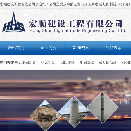
宏顺建设工程有限公司欢迎您！公司主要从事的业务有烟囱新建,砖烟囱拆除,砖烟囱新
网站首页
企业简介
新闻资讯
产品展示
热门关键词：
烟囱新建
烟囱拆除
烟囱维修
烟囱防腐
砖烟囱新建
砖烟